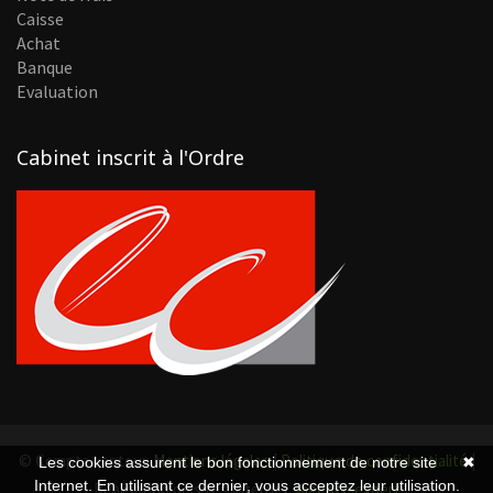
Caisse
Achat
Banque
Evaluation
Cabinet inscrit à l'Ordre
© Compta ventoux
Mentions légales
|
Politique de confidentialité
|
Les cookies assurent le bon fonctionnement de notre site
✖
Internet. En utilisant ce dernier, vous acceptez leur utilisation.
Réalisation de sites Internet,
lagence.expert